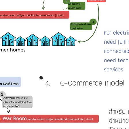
For electr
need fulfi
connected
need tech
services
4. E-Commerce Model
สำหรับ ห
จำหน่าย