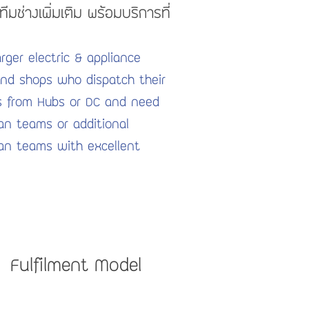
ีมช่างเพิ่มเติม พร้อมบริการที่
larger electric & appliance
and shops who dispatch their
s from Hubs or DC and need
an teams or additional
ian teams with excellent
Fulfilment Model