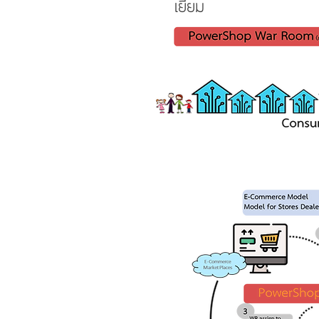
เยี่ยม