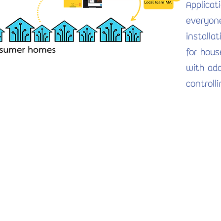
Applicat
everyon
installa
for hous
with add
controll