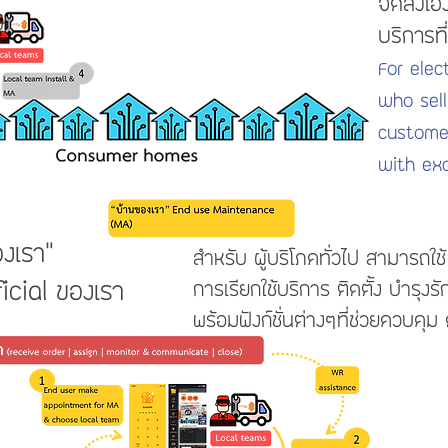
จัดส่งเอ
บริการที่
For elec
who sell
custome
with exc
งเรา"
สำหรับ ผู้บริโภคทั่วไป สามารถใช
ial ของเรา
การเรียกใช้บริการ ติดตั้ง บำรุงร
พร้อมฟังก์ชั่นต่างๆที่ช่วยควบคุม